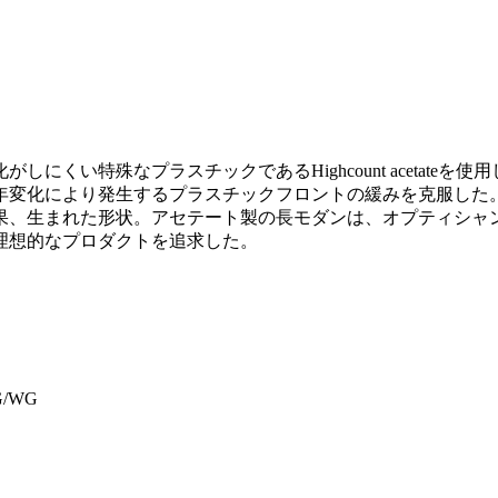
にくい特殊なプラスチックであるHighcount acetate
年変化により発生するプラスチックフロントの緩みを克服した
果、生まれた形状。アセテート製の長モダンは、オプティシャ
理想的なプロダクトを追求した。
G/WG