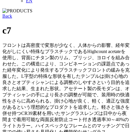
EN
Back
c7
フロントは高密度で変形が少なく、人体からの影響、経年変
化がしにくい特殊なプラスチックであるHighcount acetateを
使用し、背面にチタン製のリム、ブリッジ、ヨロイを組み合
わせた。この構造により、コンビネーションの課題点であっ
た経年変化により発生するプラスチックフロントの緩みを克
服した。L字型の特殊な形状を有したテンプルは掛け心地の
良さとオプティシャンによる調整のしやすさという目的を追
求した結果、生まれた形状。アセテート製の長モダンは、オ
プティシャンの手により長さの調整が可能で、装用時の快適
性をさらに高められる。掛け心地が良く、軽く、適正な強度
があるという理想的なプロダクトを追求した。軽さと強さを
併せ持つCR39素材を用いたサングラスレンズは日中から夜
間まで着用可能な両面反射防止コート付き透過率30～40%の
ライトカラー。ハイスペックなフレームとのマッチングで日
常での使い易さを具現化した機能的なサングラス。