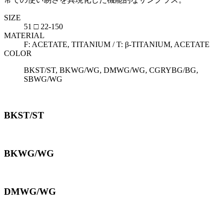
SIZE
51 □ 22-150
MATERIAL
F: ACETATE, TITANIUM / T: β-TITANIUM, ACETATE
COLOR
BKST/ST, BKWG/WG, DMWG/WG, CGRYBG/BG,
SBWG/WG
BKST/ST
BKWG/WG
DMWG/WG