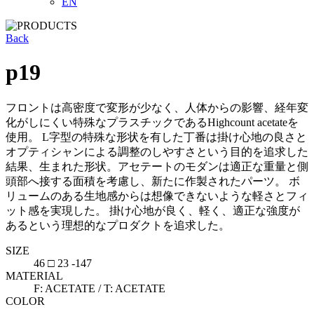
EN
Back
p19
フロントは高密度で変形が少なく、人体からの影響、経年変
化がしにくい特殊なプラスチックであるHighcount acetateを
使用。 L字型の特殊な形状を有した丁番は掛け心地の良さと
オプティシャンによる調整のしやすさという目的を追求した
結果、生まれた形状。アセテートのモダンは適正な重量と側
頭部へ接する面積を考慮し、新たに作製されたパーツ。 ボ
リュームのある生地感からは想像できないような軽さとフィ
ット感を実現した。 掛け心地が良く、軽く、適正な強度が
あるという理想的なプロダクトを追求した。
SIZE
46 □ 23 -147
MATERIAL
F: ACETATE / T: ACETATE
COLOR