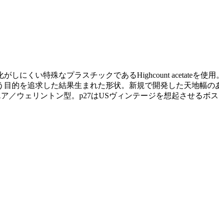
くい特殊なプラスチックであるHighcount acetate
う目的を追求した結果生まれた形状。新規で開発した天地幅の
クエア／ウェリントン型。p27はUSヴィンテージを想起させる