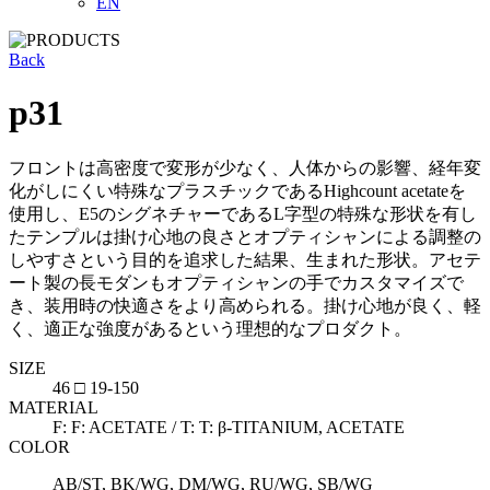
EN
Back
p31
フロントは高密度で変形が少なく、人体からの影響、経年変
化がしにくい特殊なプラスチックであるHighcount acetateを
使用し、E5のシグネチャーであるL字型の特殊な形状を有し
たテンプルは掛け心地の良さとオプティシャンによる調整の
しやすさという目的を追求した結果、生まれた形状。アセテ
ート製の長モダンもオプティシャンの手でカスタマイズで
き、装用時の快適さをより高められる。掛け心地が良く、軽
く、適正な強度があるという理想的なプロダクト。
SIZE
46 □ 19-150
MATERIAL
F: F: ACETATE / T: T: β-TITANIUM, ACETATE
COLOR
AB/ST, BK/WG, DM/WG, RU/WG, SB/WG